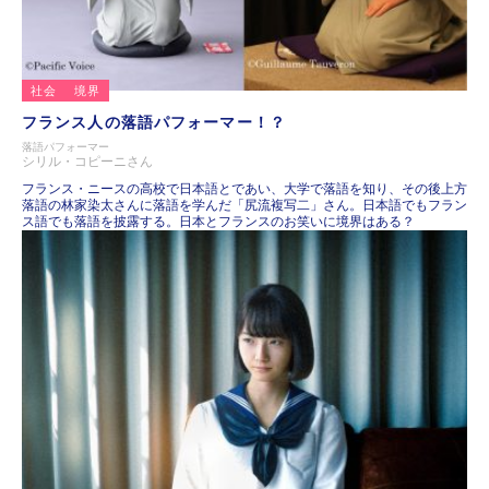
社会
境界
フランス人の落語パフォーマー！？
落語パフォーマー
シリル・コピーニさん
フランス・ニースの高校で日本語とであい、大学で落語を知り、その後上方
落語の林家染太さんに落語を学んだ「尻流複写二」さん。日本語でもフラン
ス語でも落語を披露する。日本とフランスのお笑いに境界はある？