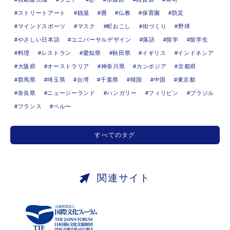
ストリートアート
銭湯
畳
仏教
保育園
防災
マインドスポーツ
マスク
町おこし
街づくり
野球
やさしい日本語
ユニバーサルデザイン
落語
留学
留学生
料理
レストラン
愛知県
秋田県
イギリス
インドネシア
大阪府
オーストラリア
神奈川県
カンボジア
京都府
群馬県
埼玉県
台湾
千葉県
韓国
中国
東京都
奈良県
ニュージーランド
ハンガリー
フィリピン
ブラジル
フランス
ペルー
すべてのタグ
関連サイト