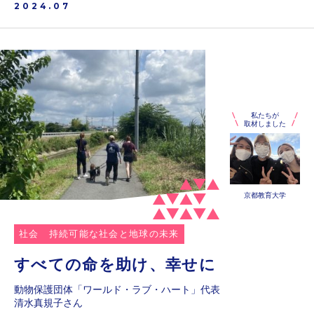
2024.07
私たちが
取材しました
京都教育大学
社会
持続可能な社会と地球の未来
すべての命を助け、幸せに
動物保護団体「ワールド・ラブ・ハート」代表
清水真規子さん