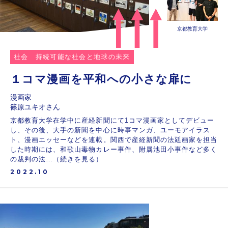
京都教育大学
社会
持続可能な社会と地球の未来
１コマ漫画を平和への小さな扉に
漫画家
篠原ユキオさん
京都教育大学在学中に産経新聞にて1コマ漫画家としてデビュー
し、その後、大手の新聞を中心に時事マンガ、ユーモアイラス
ト、漫画エッセーなどを連載。関西で産経新聞の法廷画家を担当
した時期には、和歌山毒物カレー事件、附属池田小事件など多く
の裁判の法…（続きを見る）
2022.10