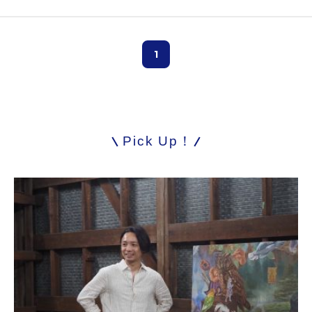
1
Pick Up！