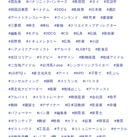
昆虫食
パナソニックパンサーズ
美容院
タイ
言語学
韓国語教育
ベトナム
SDGs
島根県
日本酒
通訳
アートトランスレーター
フィンランド
研究者
建築家
三重県
神主
神社
着物
クリエイティブディレクター
編集長
モデル
3DCG
CG
玩具
伝統
美術家
長野県
ドキュメンタリー
広島
作家
小説
ヘアメイクアーティスト
アカペラ
LGBTQ
飲食店
在日コリアン
ラグビー
デザイン
動物保護
地域アイドル
ご当地アイドル
台湾系J-pop
シンガーソングライター
漫画
LGBTQ＋
多文化共生
アート
NPO
子育て
天ぷら
コンサルティング
静岡
スリランカ
バリスタ
異文化ナビゲーター
画家
地域おこし
アーティスト
アルバイト
イラストレーター
映画監督
会社員
歌手
教師
建築士
デザイナー
日本語教師
音楽家
俳優
パフォーマー
パン屋
編集者
飼育員
保育士
ボランティア
舞妓
映画
カフェ
起業
喫茶店
教育
ゲストハウス
工芸品
子ども
コミュニケーション
サークル
自動販売機
シニア
塾
水族館
雑貨店
寿司