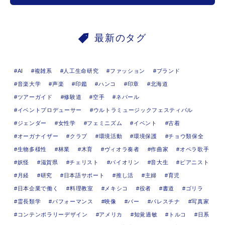
最新のタグ
AI
複雑系
人工生命研究
ファッション
ブランド
音楽大学
声楽
印鑑
ハンコ
印章
北海道
ツアーガイド
修験道
空手
ネパール
イベントプロデューサー
ウルトラミュージックフェスティバル
ジェンダー
女性学
フェミニズム
イベント
古着
オーガナイザー
クラブ
環境活動
環境保護
チョウ類保全
生物多様性
林業
木育
ヴィオラ奏者
作曲家
オペラ歌手
妖怪
滋賀県
チェリスト
バイオリン
音大生
ピアニスト
月経
研究
日本語サポート
推し活
主婦
育児
日本企業で働く
料理教室
メキシコ
役者
書道
ゴリラ
霊長類学
パフォーマンス
映像
バー
パレスチナ
写真家
コンテンポラリーデザイン
アメリカ
知覚過敏
トルコ
日系