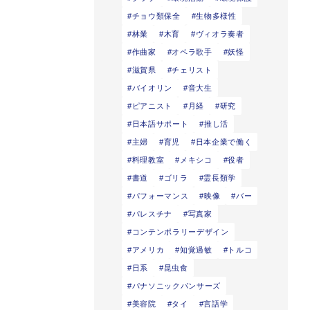
チョウ類保全
生物多様性
林業
木育
ヴィオラ奏者
作曲家
オペラ歌手
妖怪
滋賀県
チェリスト
バイオリン
音大生
ピアニスト
月経
研究
日本語サポート
推し活
主婦
育児
日本企業で働く
料理教室
メキシコ
役者
書道
ゴリラ
霊長類学
パフォーマンス
映像
バー
パレスチナ
写真家
コンテンポラリーデザイン
アメリカ
知覚過敏
トルコ
日系
昆虫食
パナソニックパンサーズ
美容院
タイ
言語学