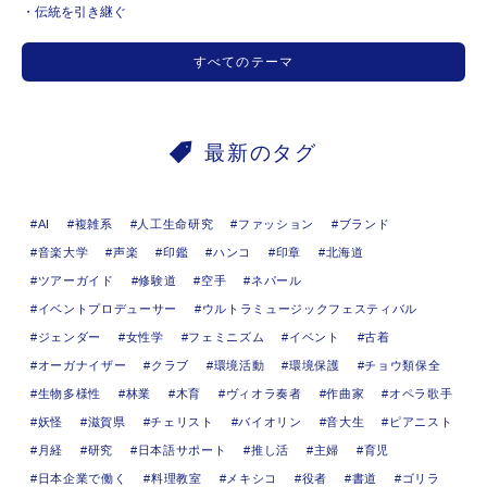
伝統を引き継ぐ
すべてのテーマ
最新のタグ
AI
複雑系
人工生命研究
ファッション
ブランド
音楽大学
声楽
印鑑
ハンコ
印章
北海道
ツアーガイド
修験道
空手
ネパール
イベントプロデューサー
ウルトラミュージックフェスティバル
ジェンダー
女性学
フェミニズム
イベント
古着
オーガナイザー
クラブ
環境活動
環境保護
チョウ類保全
生物多様性
林業
木育
ヴィオラ奏者
作曲家
オペラ歌手
妖怪
滋賀県
チェリスト
バイオリン
音大生
ピアニスト
月経
研究
日本語サポート
推し活
主婦
育児
日本企業で働く
料理教室
メキシコ
役者
書道
ゴリラ