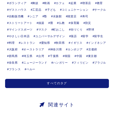
ボランティア
舞妓
映画
カフェ
起業
喫茶店
教育
ゲストハウス
工芸品
子ども
コミュニケーション
サークル
自動販売機
シニア
塾
水族館
雑貨店
寿司
ストリートアート
銭湯
畳
仏教
保育園
防災
マインドスポーツ
マスク
町おこし
街づくり
野球
やさしい日本語
ユニバーサルデザイン
落語
留学
留学生
料理
レストラン
愛知県
秋田県
イギリス
インドネシア
大阪府
オーストラリア
神奈川県
カンボジア
京都府
群馬県
埼玉県
台湾
千葉県
韓国
中国
東京都
奈良県
ニュージーランド
ハンガリー
フィリピン
ブラジル
フランス
ペルー
すべてのタグ
関連サイト