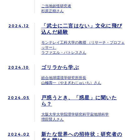
ご当地妖怪研究者
杉原正樹さん
「武士に二言はない」文化に飛び
2024.12
込んだ経験
モンテレイ工科大学の教授 （リサーチ・プロフェ
ッサー）
ラファエル・バトレスさん
ゴリラから学ぶ
2024.10
総合地球環境学研究所所長
山極壽一（やまぎわじゅいち）さん
戸惑うとき、「惑星」に聞いた
2024.05
ら？
大阪大学大学院理学研究科宇宙地球科学
増田賢人さん
新たな世界への招待状：研究者の
2024.02