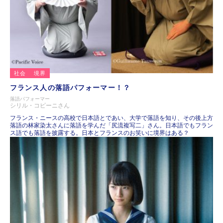
社会
境界
フランス人の落語パフォーマー！？
落語パフォーマー
シリル・コピーニさん
フランス・ニースの高校で日本語とであい、大学で落語を知り、その後上方
落語の林家染太さんに落語を学んだ「尻流複写二」さん。日本語でもフラン
ス語でも落語を披露する。日本とフランスのお笑いに境界はある？