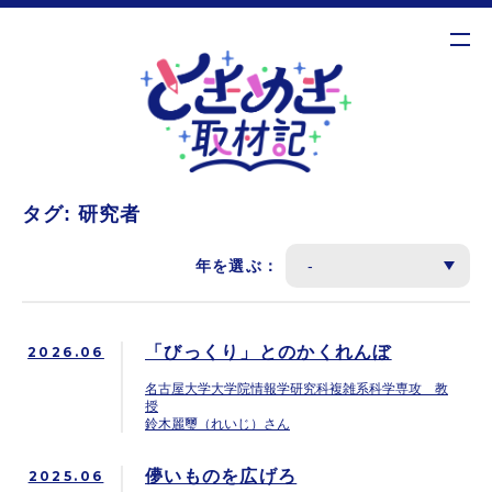
MENU
タグ:
研究者
年を選ぶ：
「びっくり」とのかくれんぼ
2026.06
名古屋大学大学院情報学研究科複雑系科学専攻 教
授
鈴木麗璽（れいじ）さん
儚いものを広げろ
2025.06