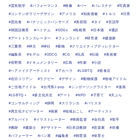
霊長類学
パフォーマンス
映像
バー
パレスチナ
写真家
コンテンポラリーデザイン
アメリカ
知覚過敏
トルコ
日系
昆虫食
パナソニックパンサーズ
美容院
タイ
言語学
韓国語教育
ベトナム
SDGs
島根県
日本酒
通訳
アートトランスレーター
フィンランド
研究者
建築家
三重県
神主
神社
着物
クリエイティブディレクター
編集長
モデル
3DCG
CG
玩具
伝統
美術家
長野県
ドキュメンタリー
広島
作家
小説
ヘアメイクアーティスト
アカペラ
LGBTQ
飲食店
在日コリアン
ラグビー
デザイン
動物保護
地域アイドル
ご当地アイドル
台湾系J-pop
シンガーソングライター
漫画
LGBTQ＋
多文化共生
アート
NPO
子育て
天ぷら
コンサルティング
静岡
スリランカ
バリスタ
異文化ナビゲーター
画家
地域おこし
アーティスト
アルバイト
イラストレーター
映画監督
会社員
歌手
教師
建築士
デザイナー
日本語教師
音楽家
俳優
パフォーマー
パン屋
編集者
飼育員
保育士