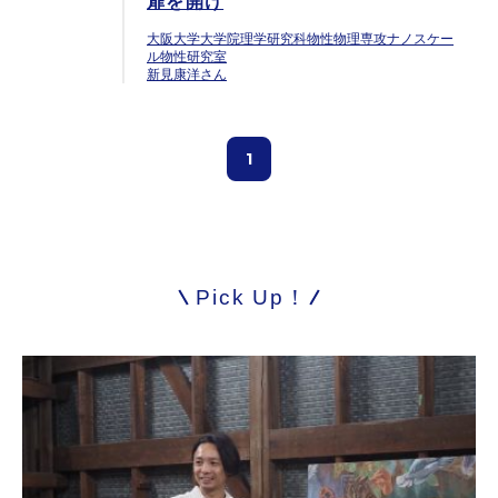
扉を開け
大阪大学大学院理学研究科物性物理専攻ナノスケー
ル物性研究室
新見康洋さん
1
Pick Up！