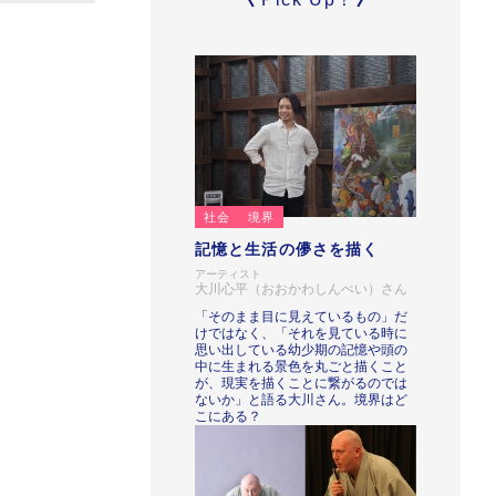
社会
境界
記憶と生活の儚さを描く
アーティスト
大川心平（おおかわしんぺい）さん
「そのまま目に見えているもの」だ
けではなく、「それを見ている時に
思い出している幼少期の記憶や頭の
中に生まれる景色を丸ごと描くこと
が、現実を描くことに繋がるのでは
ないか」と語る大川さん。境界はど
こにある？