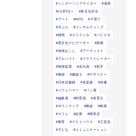
シンガーソングライター
漫画
LGBTQ＋
多文化共生
アート
NPO
子育て
天ぷら
コンサルティング
静岡
スリランカ
バリスタ
異文化ナビゲーター
画家
地域おこし
アーティスト
アルバイト
イラストレーター
映画監督
会社員
歌手
教師
建築士
デザイナー
日本語教師
音楽家
俳優
パフォーマー
パン屋
編集者
飼育員
保育士
ボランティア
舞妓
映画
カフェ
起業
喫茶店
教育
ゲストハウス
工芸品
子ども
コミュニケーション