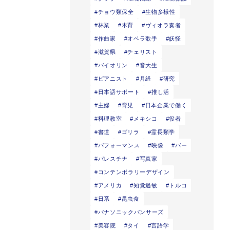
チョウ類保全
生物多様性
林業
木育
ヴィオラ奏者
作曲家
オペラ歌手
妖怪
滋賀県
チェリスト
バイオリン
音大生
ピアニスト
月経
研究
日本語サポート
推し活
主婦
育児
日本企業で働く
料理教室
メキシコ
役者
書道
ゴリラ
霊長類学
パフォーマンス
映像
バー
パレスチナ
写真家
コンテンポラリーデザイン
アメリカ
知覚過敏
トルコ
日系
昆虫食
パナソニックパンサーズ
美容院
タイ
言語学