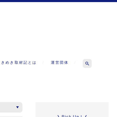
ときめき取材記とは
運営団体
Pick Up！