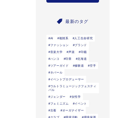
最新のタグ
AI
複雑系
人工生命研究
ファッション
ブランド
音楽大学
声楽
印鑑
ハンコ
印章
北海道
ツアーガイド
修験道
空手
ネパール
イベントプロデューサー
ウルトラミュージックフェスティ
バル
ジェンダー
女性学
フェミニズム
イベント
古着
オーガナイザー
クラブ
環境活動
環境保護