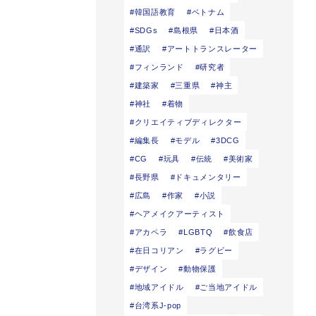
韓国語教育
ベトナム
SDGs
島根県
日本酒
通訳
アートトランスレーター
フィンランド
研究者
建築家
三重県
神主
神社
着物
クリエイティブディレクター
編集長
モデル
3DCG
CG
玩具
伝統
美術家
長野県
ドキュメンタリー
広島
作家
小説
ヘアメイクアーティスト
アカペラ
LGBTQ
飲食店
在日コリアン
ラグビー
デザイン
動物保護
地域アイドル
ご当地アイドル
台湾系J-pop