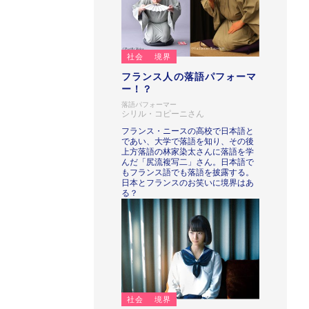
社会
境界
フランス人の落語パフォーマ
ー！？
落語パフォーマー
シリル・コピーニさん
フランス・ニースの高校で日本語と
であい、大学で落語を知り、その後
上方落語の林家染太さんに落語を学
んだ「尻流複写二」さん。日本語で
もフランス語でも落語を披露する。
日本とフランスのお笑いに境界はあ
る？
社会
境界